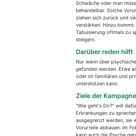
Schwäche oder man müsse 
behandelbar. Solche Vorur
ziehen sich zurück und ve
verstärken. Hinzu kommt:
Tabuisierung oftmals zu s
steigern.
Darüber reden hilft
Nur wenn über psychische
gefunden werden. Etwa am
oder im familiären und p
unterstützen kann.
Ziele der Kampagn
"Wie geht's Dir?" will dafü
Erkrankungen zu sprechen
ausgegrenzt werden, sie w
Vorurteile abbauen. Im F
kann auch die Psyche gep