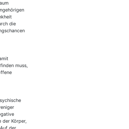
kaum
Angehörigen
nkheit
rch die
ungschancen
amit
finden muss,
offene
 psychische
eniger
egative
 der Körper,
Auf der