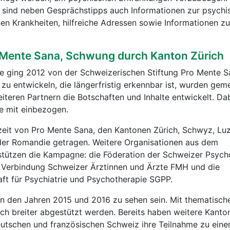
h sind neben Gesprächstipps auch Informationen zur psychi
nen Krankheiten, hilfreiche Adressen sowie Informationen 
ro Mente Sana, Schwung durch Kanton Zürich
 ging 2012 von der Schweizerischen Stiftung Pro Mente Sa
zu entwickeln, die längerfristig erkennbar ist, wurden gem
teren Partnern die Botschaften und Inhalte entwickelt. D
e mit einbezogen.
rzeit von Pro Mente Sana, den Kantonen Zürich, Schwyz, Lu
er Romandie getragen. Weitere Organisationen aus dem
stützen die Kampagne: die Föderation der Schweizer Psych
 Verbindung Schweizer Ärztinnen und Ärzte FMH und die
ft für Psychiatrie und Psychotherapie SGPP.
n den Jahren 2015 und 2016 zu sehen sein. Mit thematisch
ch breiter abgestützt werden. Bereits haben weitere Kanto
eutschen und französischen Schweiz ihre Teilnahme zu ein