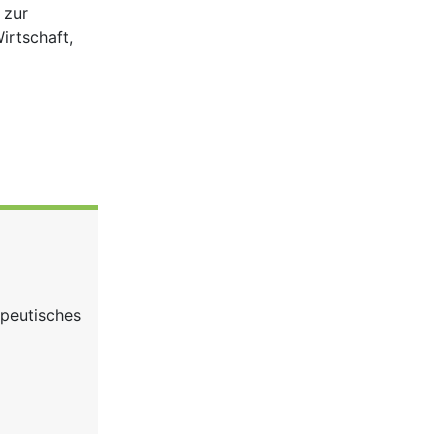
 zur
irtschaft,
apeutisches