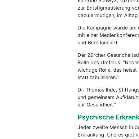
Kantone Schwyz, Luzern u
zur Entstigmatisierung vo
dazu ermutigen, im Allta
Die Kampagne wurde am die
mit einer Medienkonferenz
und Bern lanciert.
Der Zürcher Gesundheitsdi
Rolle des Umfelds: "Neben 
wichtige Rolle, das heiss
statt tabuisieren."
Dr. Thomas Ihde, Stiftung
und gemeinsam Aufklärungs
zur Gesundheit."
Psychische Erkrank
Jeder zweite Mensch in de
Erkrankung. Und es gibt vi