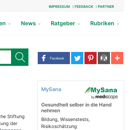
IMPRESSUM
FEEDBACK
PARTNER
gen
News
Ratgeber
Rubriken
Share buttons
Facebook
MySana
Gesundheit selber in die Hand
nehmen
che Stiftung
Bildung, Wissenstests,
gung der
Risikoschätzung