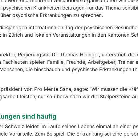
nd Bern und mehreren Gesundheitsorganisationen will di
n psychischen Krankheiten beitragen, für das Thema sensibi
g über psychische Erkrankungen zu sprechen.
sjährigen internationalen Tag der psychischen Gesundheit
 in Zürich und lokalen Veranstaltungen in den Kantonen S
rektor, Regierungsrat Dr. Thomas Heiniger, unterstrich die 
Fachleuten spielen Familie, Freunde, Arbeitgeber, Trainer e
t Menschen, die hinschauen und psychische Erkrankungen th
spräsident von Pro Mente Sana, sagte: "Wir müssen die Krä
arbeit leisten, nur so überwinden wir die Stolpersteine 
ungen sind häufig
r Schweiz leidet im Laufe seines Lebens einmal an einer p
ele Vorurteile. Zum Beispiel: Die Erkrankung sei eine persö