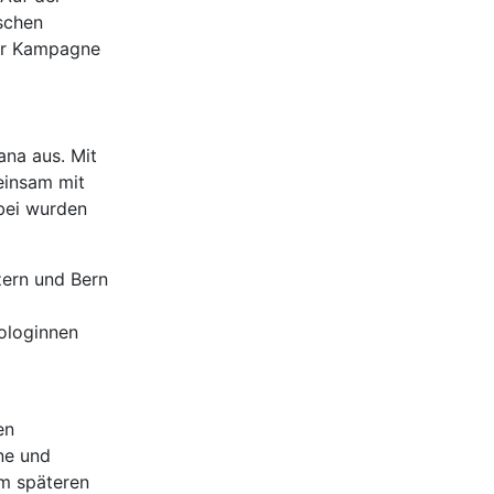
schen
zur Kampagne
na aus. Mit
einsam mit
abei wurden
zern und Bern
ologinnen
en
ne und
em späteren