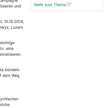
e Kampagne
Mehr zum Thema
lisieren und
, 10.10.2014,
chwyz, Luzern
wichtige
tc. eine
ematisieren
fte bündeln
auf dem Weg
sychischen
nliche