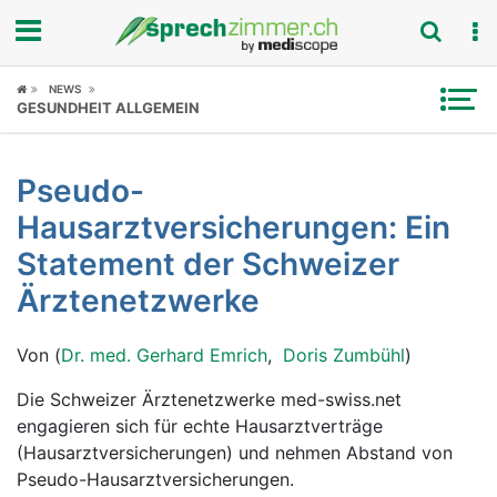
Fokus
NEWS
GESUNDHEIT ALLGEMEIN
Krankheitsbilder
Pseudo-
Symptome
Hausarztversicherungen: Ein
Untersuchungen
Statement der Schweizer
Ärztenetzwerke
News
Von (
Dr. med. Gerhard Emrich
,
Doris Zumbühl
)
Ratgeber
Die Schweizer Ärztenetzwerke med-swiss.net
Rubriken
engagieren sich für echte Hausarztverträge
(Hausarztversicherungen) und nehmen Abstand von
Pseudo-Hausarztversicherungen.