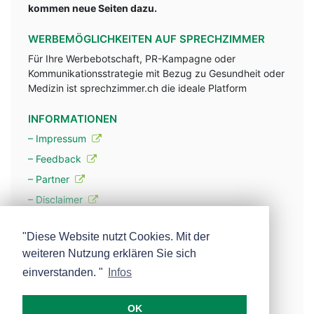
kommen neue Seiten dazu.
WERBEMÖGLICHKEITEN AUF SPRECHZIMMER
Für Ihre Werbebotschaft, PR-Kampagne oder
Kommunikationsstrategie mit Bezug zu Gesundheit oder
Medizin ist sprechzimmer.ch die ideale Platform
INFORMATIONEN
– Impressum
– Feedback
– Partner
– Disclaimer
– Datenschutzerklärung / Privacy Policy
"Diese Website nutzt Cookies. Mit der
weiteren Nutzung erklären Sie sich
– Werbung
einverstanden. "
Infos
– Mehr über unsere Experten
OK