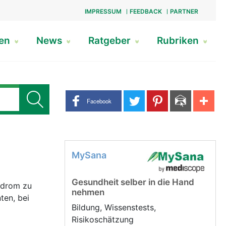
IMPRESSUM
FEEDBACK
PARTNER
gen
News
Ratgeber
Rubriken
Share buttons
Facebook
MySana
Gesundheit selber in die Hand
ndrom zu
nehmen
ten, bei
Bildung, Wissenstests,
Risikoschätzung