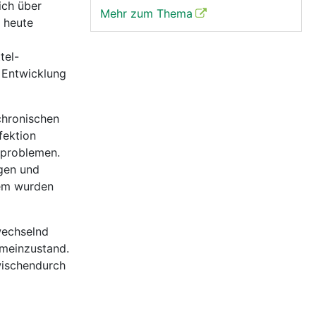
ich über
Mehr zum Thema
 heute
tel-
e Entwicklung
chronischen
fektion
mproblemen.
ngen und
dem wurden
wechselnd
emeinzustand.
wischendurch