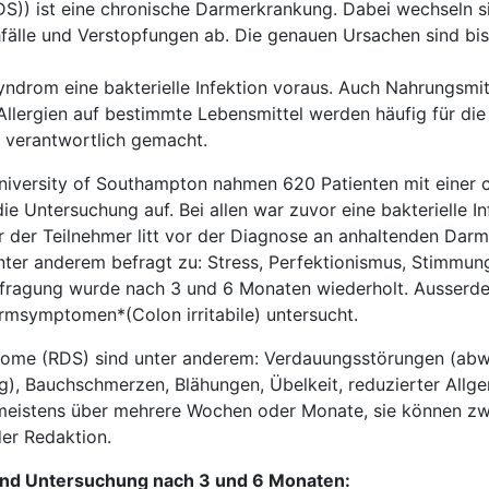
)) ist eine chronische Darmerkrankung. Dabei wechseln s
fälle und Verstopfungen ab. Die genauen Ursachen sind bis
drom eine bakterielle Infektion voraus. Auch Nahrungsmit
Allergien auf bestimmte Lebensmittel werden häufig für di
 verantwortlich gemacht.
University of Southampton nahmen 620 Patienten mit einer 
e Untersuchung auf. Bei allen war zuvor eine bakterielle In
er der Teilnehmer litt vor der Diagnose an anhaltenden Dar
nter anderem befragt zu: Stress, Perfektionismus, Stimmu
efragung wurde nach 3 und 6 Monaten wiederholt. Ausser
rmsymptomen*(Colon irritabile) untersucht.
ome (RDS) sind unter anderem: Verdauungsstörungen (ab
g), Bauchschmerzen, Blähungen, Übelkeit, reduzierter Allg
eistens über mehrere Wochen oder Monate, sie können z
er Redaktion.
und Untersuchung nach 3 und 6 Monaten: