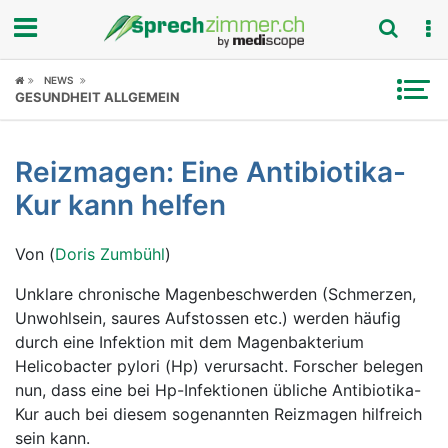
Fokus
NEWS
GESUNDHEIT ALLGEMEIN
Krankheitsbilder
Reizmagen: Eine Antibiotika-
Symptome
Kur kann helfen
Untersuchungen
Von (
Doris Zumbühl
)
News
Unklare chronische Magenbeschwerden (Schmerzen,
Unwohlsein, saures Aufstossen etc.) werden häufig
Ratgeber
durch eine Infektion mit dem Magenbakterium
Helicobacter pylori (Hp) verursacht. Forscher belegen
Rubriken
nun, dass eine bei Hp-Infektionen übliche Antibiotika-
Kur auch bei diesem sogenannten Reizmagen hilfreich
sein kann.