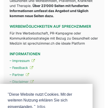
Gesundheit und Wohlbefinden, Prävention, Krankheit
und Therapie.
Über 23'000 Seiten mit fundlerten
Informationen umfasst das Angebot und täglich
kommen neue Seiten dazu.
WERBEMÖGLICHKEITEN AUF SPRECHZIMMER
Für Ihre Werbebotschaft, PR-Kampagne oder
Kommunikationsstrategie mit Bezug zu Gesundheit oder
Medizin ist sprechzimmer.ch die ideale Platform
INFORMATIONEN
– Impressum
– Feedback
– Partner
– Disclaimer
– Datenschutzerklärung / Privacy Policy
"Diese Website nutzt Cookies. Mit der
weiteren Nutzung erklären Sie sich
– Werbung
einverstanden. "
Infos
– Mehr über unsere Experten