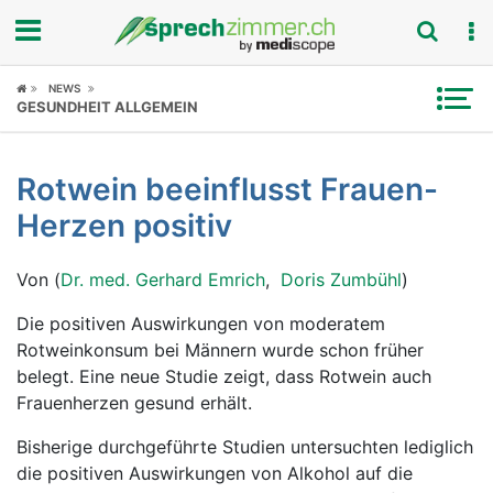
Fokus
NEWS
GESUNDHEIT ALLGEMEIN
Krankheitsbilder
Rotwein beeinflusst Frauen-
Symptome
Herzen positiv
Untersuchungen
Von (
Dr. med. Gerhard Emrich
,
Doris Zumbühl
)
News
Die positiven Auswirkungen von moderatem
Rotweinkonsum bei Männern wurde schon früher
Ratgeber
belegt. Eine neue Studie zeigt, dass Rotwein auch
Frauenherzen gesund erhält.
Rubriken
Bisherige durchgeführte Studien untersuchten lediglich
die positiven Auswirkungen von Alkohol auf die