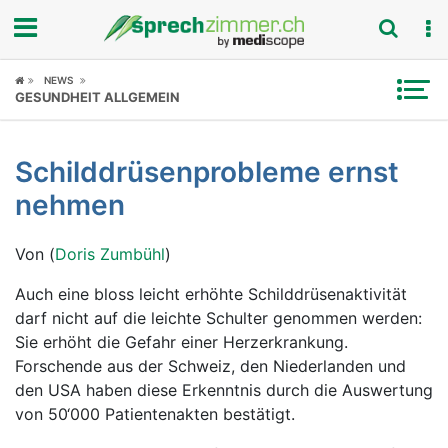
Fokus
NEWS
GESUNDHEIT ALLGEMEIN
Krankheitsbilder
Schilddrüsenprobleme ernst
Symptome
nehmen
Untersuchungen
Von (
Doris Zumbühl
)
News
Auch eine bloss leicht erhöhte Schilddrüsenaktivität
darf nicht auf die leichte Schulter genommen werden:
Ratgeber
Sie erhöht die Gefahr einer Herzerkrankung.
Forschende aus der Schweiz, den Niederlanden und
Rubriken
den USA haben diese Erkenntnis durch die Auswertung
von 50‘000 Patientenakten bestätigt.