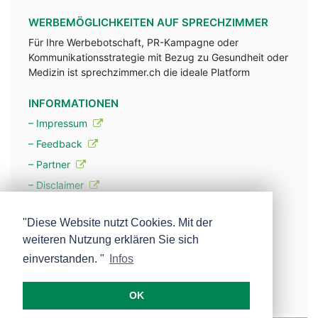
WERBEMÖGLICHKEITEN AUF SPRECHZIMMER
Für Ihre Werbebotschaft, PR-Kampagne oder
Kommunikationsstrategie mit Bezug zu Gesundheit oder
Medizin ist sprechzimmer.ch die ideale Platform
INFORMATIONEN
– Impressum
– Feedback
– Partner
– Disclaimer
– Datenschutzerklärung / Privacy Policy
"Diese Website nutzt Cookies. Mit der
weiteren Nutzung erklären Sie sich
– Werbung
einverstanden. "
Infos
– Mehr über unsere Experten
OK