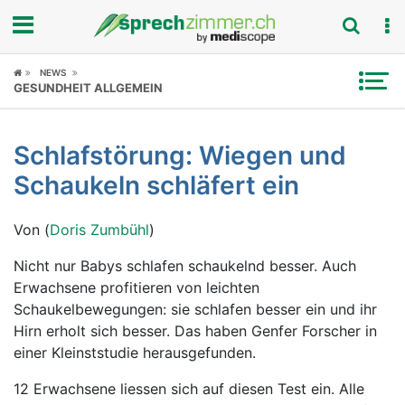
Fokus
NEWS
GESUNDHEIT ALLGEMEIN
Krankheitsbilder
Schlafstörung: Wiegen und
Symptome
Schaukeln schläfert ein
Untersuchungen
Von (
Doris Zumbühl
)
News
Nicht nur Babys schlafen schaukelnd besser. Auch
Erwachsene profitieren von leichten
Ratgeber
Schaukelbewegungen: sie schlafen besser ein und ihr
Hirn erholt sich besser. Das haben Genfer Forscher in
Rubriken
einer Kleinststudie herausgefunden.
12 Erwachsene liessen sich auf diesen Test ein. Alle