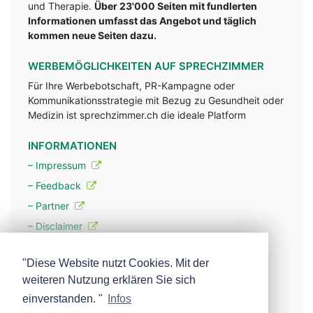
und Therapie.
Über 23'000 Seiten mit fundlerten
Informationen umfasst das Angebot und täglich
kommen neue Seiten dazu.
WERBEMÖGLICHKEITEN AUF SPRECHZIMMER
Für Ihre Werbebotschaft, PR-Kampagne oder
Kommunikationsstrategie mit Bezug zu Gesundheit oder
Medizin ist sprechzimmer.ch die ideale Platform
INFORMATIONEN
– Impressum
– Feedback
– Partner
– Disclaimer
– Datenschutzerklärung / Privacy Policy
"Diese Website nutzt Cookies. Mit der
weiteren Nutzung erklären Sie sich
– Werbung
einverstanden. "
Infos
– Mehr über unsere Experten