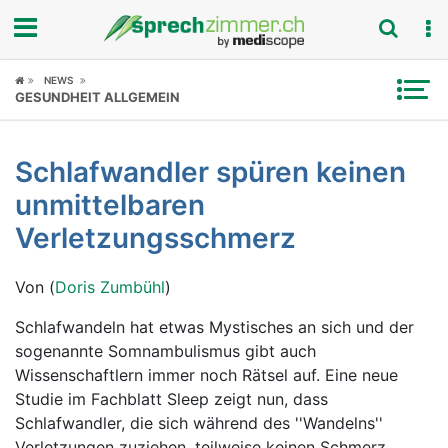
Fokus
NEWS
GESUNDHEIT ALLGEMEIN
Krankheitsbilder
Schlafwandler spüren keinen
Symptome
unmittelbaren
Untersuchungen
Verletzungsschmerz
News
Von (
Doris Zumbühl
)
Ratgeber
Schlafwandeln hat etwas Mystisches an sich und der
sogenannte Somnambulismus gibt auch
Rubriken
Wissenschaftlern immer noch Rätsel auf. Eine neue
Studie im Fachblatt Sleep zeigt nun, dass
Schlafwandler, die sich während des ''Wandelns''
Verletzungen zuziehen, teilweise keinen Schmerz