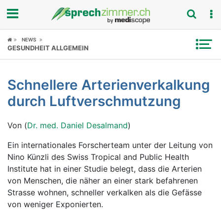
Fokus
NEWS
GESUNDHEIT ALLGEMEIN
Krankheitsbilder
Schnellere Arterienverkalkung
Symptome
durch Luftverschmutzung
Untersuchungen
Von (
Dr. med. Daniel Desalmand
)
News
Ein internationales Forscherteam unter der Leitung von
Nino Künzli des Swiss Tropical and Public Health
Ratgeber
Institute hat in einer Studie belegt, dass die Arterien
von Menschen, die näher an einer stark befahrenen
Rubriken
Strasse wohnen, schneller verkalken als die Gefässe
von weniger Exponierten.