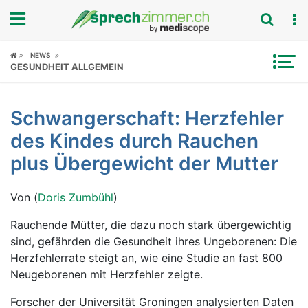
Fokus
NEWS
GESUNDHEIT ALLGEMEIN
Krankheitsbilder
Schwangerschaft: Herzfehler
Symptome
des Kindes durch Rauchen
Untersuchungen
plus Übergewicht der Mutter
News
Von (
Doris Zumbühl
)
Ratgeber
Rauchende Mütter, die dazu noch stark übergewichtig
sind, gefährden die Gesundheit ihres Ungeborenen: Die
Rubriken
Herzfehlerrate steigt an, wie eine Studie an fast 800
Neugeborenen mit Herzfehler zeigte.
Forscher der Universität Groningen analysierten Daten