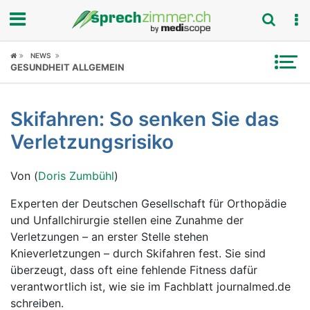
Fokus
NEWS
GESUNDHEIT ALLGEMEIN
Krankheitsbilder
Skifahren: So senken Sie das
Symptome
Verletzungsrisiko
Untersuchungen
Von (
Doris Zumbühl
)
News
Experten der Deutschen Gesellschaft für Orthopädie
und Unfallchirurgie stellen eine Zunahme der
Ratgeber
Verletzungen – an erster Stelle stehen
Knieverletzungen – durch Skifahren fest. Sie sind
Rubriken
überzeugt, dass oft eine fehlende Fitness dafür
verantwortlich ist, wie sie im Fachblatt journalmed.de
schreiben.