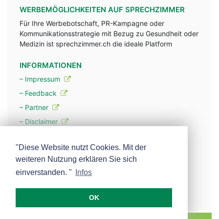
WERBEMÖGLICHKEITEN AUF SPRECHZIMMER
Für Ihre Werbebotschaft, PR-Kampagne oder
Kommunikationsstrategie mit Bezug zu Gesundheit oder
Medizin ist sprechzimmer.ch die ideale Platform
INFORMATIONEN
– Impressum
– Feedback
– Partner
– Disclaimer
– Datenschutzerklärung / Privacy Policy
"Diese Website nutzt Cookies. Mit der
weiteren Nutzung erklären Sie sich
– Werbung
einverstanden. "
Infos
– Mehr über unsere Experten
OK
MEDISCOPE AG E-MAIL:
INFO@MEDISCOPE.CH