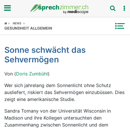
Fokus
NEWS
GESUNDHEIT ALLGEMEIN
Krankheitsbilder
Sonne schwächt das
Symptome
Sehvermögen
Untersuchungen
Von (
Doris Zumbühl
)
News
Wer sich jahrelang dem Sonnenlicht ohne Schutz
ausliefert, riskiert das Sehvermögen einzubüssen. Dies
Ratgeber
zeigt eine amerikanische Studie.
Rubriken
Sandra Tomany von der Universität Wisconsin in
Madison und ihre Kollegen untersuchten den
Zusammenhang zwischen Sonnenlicht und dem