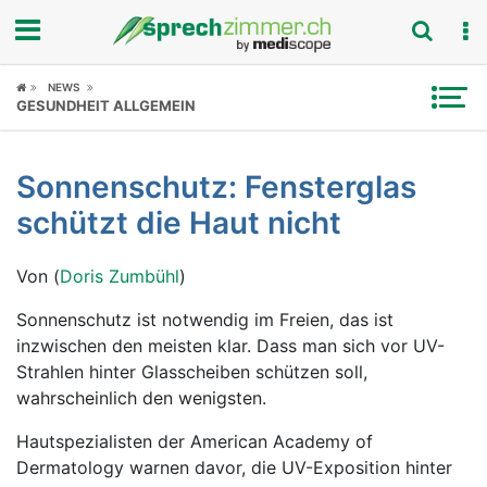
Fokus
NEWS
GESUNDHEIT ALLGEMEIN
Krankheitsbilder
Sonnenschutz: Fensterglas
Symptome
schützt die Haut nicht
Untersuchungen
Von (
Doris Zumbühl
)
News
Sonnenschutz ist notwendig im Freien, das ist
inzwischen den meisten klar. Dass man sich vor UV-
Ratgeber
Strahlen hinter Glasscheiben schützen soll,
wahrscheinlich den wenigsten.
Rubriken
Hautspezialisten der American Academy of
Dermatology warnen davor, die UV-Exposition hinter