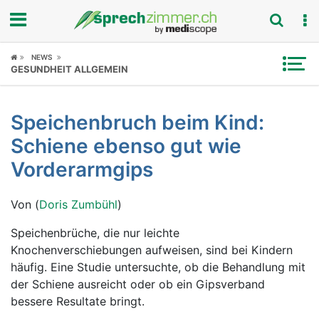
Fokus
NEWS
GESUNDHEIT ALLGEMEIN
Krankheitsbilder
Speichenbruch beim Kind:
Symptome
Schiene ebenso gut wie
Untersuchungen
Vorderarmgips
News
Von (
Doris Zumbühl
)
Ratgeber
Speichenbrüche, die nur leichte
Knochenverschiebungen aufweisen, sind bei Kindern
Rubriken
häufig. Eine Studie untersuchte, ob die Behandlung mit
der Schiene ausreicht oder ob ein Gipsverband
bessere Resultate bringt.