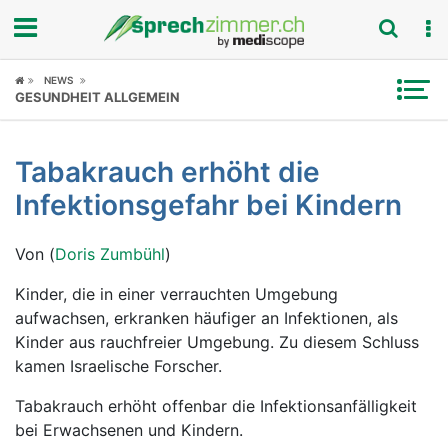
Fokus
NEWS
GESUNDHEIT ALLGEMEIN
Krankheitsbilder
Tabakrauch erhöht die
Symptome
Infektionsgefahr bei Kindern
Untersuchungen
Von (
Doris Zumbühl
)
News
Kinder, die in einer verrauchten Umgebung
aufwachsen, erkranken häufiger an Infektionen, als
Ratgeber
Kinder aus rauchfreier Umgebung. Zu diesem Schluss
kamen Israelische Forscher.
Rubriken
Tabakrauch erhöht offenbar die Infektionsanfälligkeit
bei Erwachsenen und Kindern.