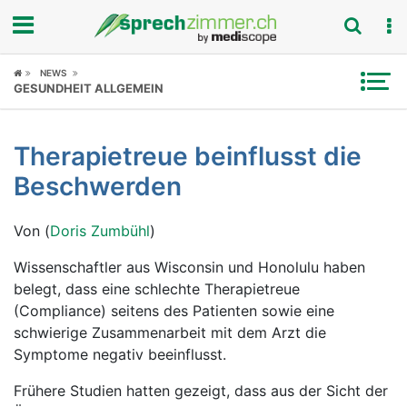
Fokus
NEWS
GESUNDHEIT ALLGEMEIN
Krankheitsbilder
Therapietreue beinflusst die
Symptome
Beschwerden
Untersuchungen
Von (
Doris Zumbühl
)
News
Wissenschaftler aus Wisconsin und Honolulu haben
belegt, dass eine schlechte Therapietreue
Ratgeber
(Compliance) seitens des Patienten sowie eine
schwierige Zusammenarbeit mit dem Arzt die
Rubriken
Symptome negativ beeinflusst.
Frühere Studien hatten gezeigt, dass aus der Sicht der