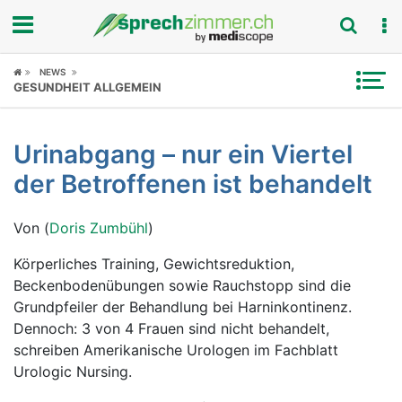
Fokus
NEWS
GESUNDHEIT ALLGEMEIN
Krankheitsbilder
Urinabgang – nur ein Viertel
Symptome
der Betroffenen ist behandelt
Untersuchungen
Von (
Doris Zumbühl
)
News
Körperliches Training, Gewichtsreduktion,
Beckenbodenübungen sowie Rauchstopp sind die
Ratgeber
Grundpfeiler der Behandlung bei Harninkontinenz.
Dennoch: 3 von 4 Frauen sind nicht behandelt,
Rubriken
schreiben Amerikanische Urologen im Fachblatt
Urologic Nursing.