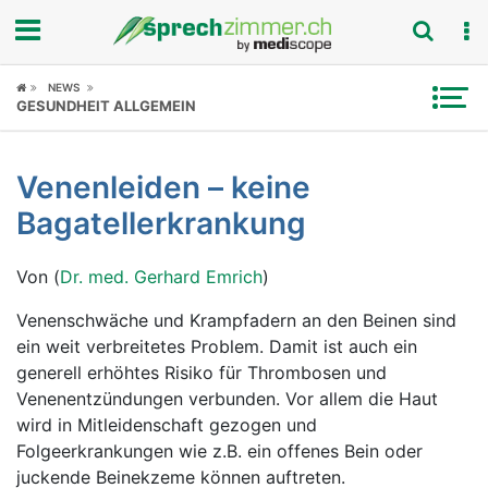
Fokus
NEWS
GESUNDHEIT ALLGEMEIN
Krankheitsbilder
Venenleiden – keine
Symptome
Bagatellerkrankung
Untersuchungen
Von (
Dr. med. Gerhard Emrich
)
News
Venenschwäche und Krampfadern an den Beinen sind
ein weit verbreitetes Problem. Damit ist auch ein
Ratgeber
generell erhöhtes Risiko für Thrombosen und
Venenentzündungen verbunden. Vor allem die Haut
Rubriken
wird in Mitleidenschaft gezogen und
Folgeerkrankungen wie z.B. ein offenes Bein oder
juckende Beinekzeme können auftreten.