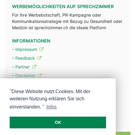
WERBEMÖGLICHKEITEN AUF SPRECHZIMMER
Für Ihre Werbebotschaft, PR-Kampagne oder
Kommunikationsstrategie mit Bezug zu Gesundheit oder
Medizin ist sprechzimmer.ch die ideale Platform
INFORMATIONEN
– Impressum
– Feedback
– Partner
– Disclaimer
– Datenschutzerklärung / Privacy Policy
"Diese Website nutzt Cookies. Mit der
weiteren Nutzung erklären Sie sich
– Werbung
einverstanden. "
Infos
– Mehr über unsere Experten
OK
MEDISCOPE AG E-MAIL:
INFO@MEDISCOPE.CH