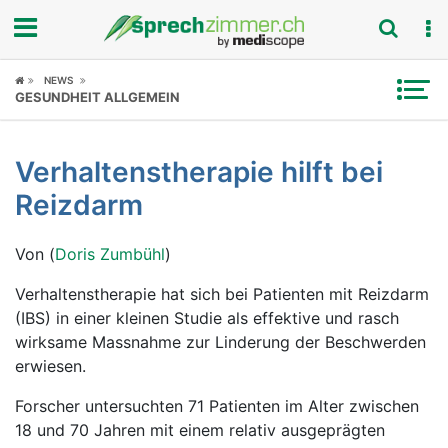
Fokus
NEWS
GESUNDHEIT ALLGEMEIN
Krankheitsbilder
Verhaltenstherapie hilft bei
Symptome
Reizdarm
Untersuchungen
Von (
Doris Zumbühl
)
News
Verhaltenstherapie hat sich bei Patienten mit Reizdarm
(IBS) in einer kleinen Studie als effektive und rasch
Ratgeber
wirksame Massnahme zur Linderung der Beschwerden
erwiesen.
Rubriken
Forscher untersuchten 71 Patienten im Alter zwischen
18 und 70 Jahren mit einem relativ ausgeprägten