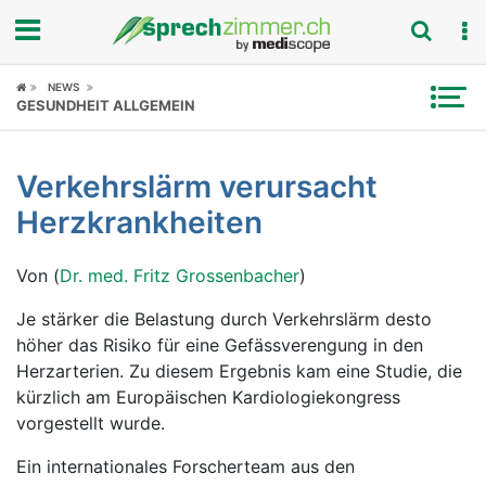
Fokus
NEWS
GESUNDHEIT ALLGEMEIN
Krankheitsbilder
Verkehrslärm verursacht
Symptome
Herzkrankheiten
Untersuchungen
Von (
Dr. med. Fritz Grossenbacher
)
News
Je stärker die Belastung durch Verkehrslärm desto
höher das Risiko für eine Gefässverengung in den
Ratgeber
Herzarterien. Zu diesem Ergebnis kam eine Studie, die
kürzlich am Europäischen Kardiologiekongress
Rubriken
vorgestellt wurde.
Ein internationales Forscherteam aus den