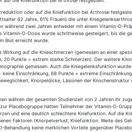
auf die Kniefunktion bei Arthrose festgestellt.
reduktion oder auf die Kniefunktion bei Arthrose festgestel
ttsalter 62 Jahre, 61% Frauen) die unter Kniegelenksarthro
en während zwei Jahren entweder mit einem Vitamin-D-Prä
e Vitamin-D-Dosis wurde schrittweise gesteigert, bis die 
m Blut erreicht wurde.
 Wirkung auf die Knieschmerzen (gemessen an einer spezie
, 20 Punkte = extrem starke Schmerzen). Der weitere Knor
omographie gemessen. Auch die Kniegelenksfunktion wurde m
e = keine Einschränkung, 68 Punkte = extreme Einschränkun
 Beweglichkeit, Knorpeldicke, Läsionen der Knochenstruktur 
men währen der gesamten Studienzeit von 2 Jahren ihr zu
h zur Placebogruppe hatten Teilnehmer der Vitamin-D-Grup
zen und eine deutlich schlechtere Kniefunktion. Auf die K
enen Faktoren (Knorpelverlust, Kniefunktion, Weite des Gel
-D-Behandlung keine merklichen Vorteile gegenüber Placebo