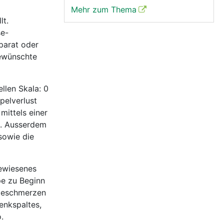
Mehr zum Thema
lt.
se-
parat oder
gewünschte
llen Skala: 0
pelverlust
ittels einer
g. Ausserdem
sowie die
gewiesenes
pe zu Beginn
nieschmerzen
enkspaltes,
.