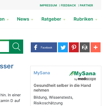
IMPRESSUM
FEEDBACK
PARTNER
gen
News
Ratgeber
Rubriken
Share buttons
Facebook
esser
MySana
Gesundheit selber in die Hand
nehmen
in. In einer
Bildung, Wissenstests,
itamin D auf
Risikoschätzung