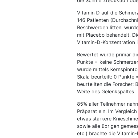
die Schmerzreduktion oder 
Vitamin D auf die Schmerz
146 Patienten (Durchschni
Beschwerden litten, wurd
mit Placebo behandelt. Di
Vitamin-D-Konzentration i
Bewertet wurde primär die
Punkte = keine Schmerzen
wurde mittels Kernspinnt
Skala beurteilt: 0 Punkt
beurteilten die Forscher:
Weite des Gelenkspaltes.
85% aller Teilnehmer nah
Präparat ein. Im Vergleic
etwas stärkere Knieschmer
sowie alle übrigen gemess
etc.) brachte die Vitamin