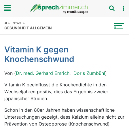
Fokus
NEWS
GESUNDHEIT ALLGEMEIN
Krankheitsbilder
Vitamin K gegen
Symptome
Knochenschwund
Untersuchungen
Von (
Dr. med. Gerhard Emrich
,
Doris Zumbühl
)
News
Vitamin K beeinflusst die Knochendichte in den
Wechseljahren positiv, dies das Ergebnis zweier
Ratgeber
japanischer Studien.
Rubriken
Schon in den 80er Jahren haben wissenschaftliche
Untersuchungen gezeigt, dass Kalzium alleine nicht zur
Prävention von Osteoporose (Knochenschwund)