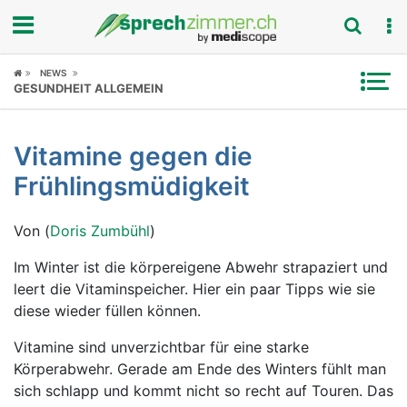
Fokus
NEWS
GESUNDHEIT ALLGEMEIN
Krankheitsbilder
Vitamine gegen die
Symptome
Frühlingsmüdigkeit
Untersuchungen
Von (
Doris Zumbühl
)
News
Im Winter ist die körpereigene Abwehr strapaziert und
leert die Vitaminspeicher. Hier ein paar Tipps wie sie
Ratgeber
diese wieder füllen können.
Rubriken
Vitamine sind unverzichtbar für eine starke
Körperabwehr. Gerade am Ende des Winters fühlt man
sich schlapp und kommt nicht so recht auf Touren. Das