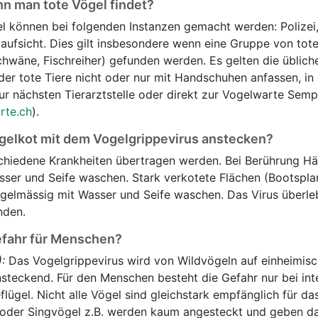
n man tote Vögel findet?
l können bei folgenden Instanzen gemacht werden: Polizei
aufsicht. Dies gilt insbesondere wenn eine Gruppe von tot
chwäne, Fischreiher) gefunden werden. Es gelten die üblich
r tote Tiere nicht oder nur mit Handschuhen anfassen, in 
ur nächsten Tierarztstelle oder direkt zur Vogelwarte Semp
rte.ch
).
gelkot mit dem Vogelgrippevirus anstecken?
chiedene Krankheiten übertragen werden. Bei Berührung H
ser und Seife waschen. Stark verkotete Flächen (Bootspla
gelmässig mit Wasser und Seife waschen. Das Virus überle
nden.
efahr für Menschen?
:
Das Vogelgrippevirus wird von Wildvögeln auf einheimisc
nsteckend. Für den Menschen besteht die Gefahr nur bei in
flügel. Nicht alle Vögel sind gleichstark empfänglich für da
 oder Singvögel z.B. werden kaum angesteckt und geben da