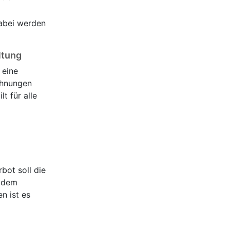
Dabei werden
ltung
 eine
chnungen
t für alle
bot soll die
s dem
n ist es