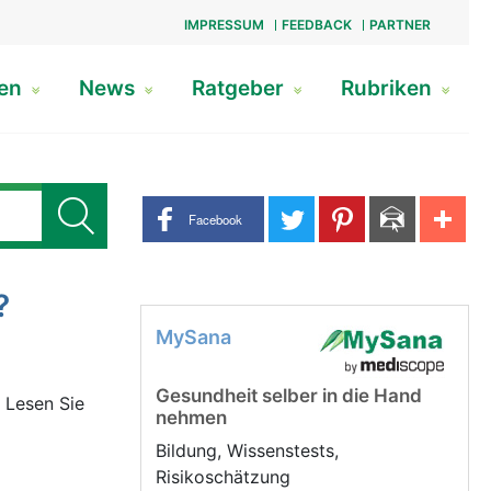
IMPRESSUM
FEEDBACK
PARTNER
gen
News
Ratgeber
Rubriken
Share buttons
Facebook
?
MySana
Gesundheit selber in die Hand
 Lesen Sie
nehmen
Bildung, Wissenstests,
Risikoschätzung