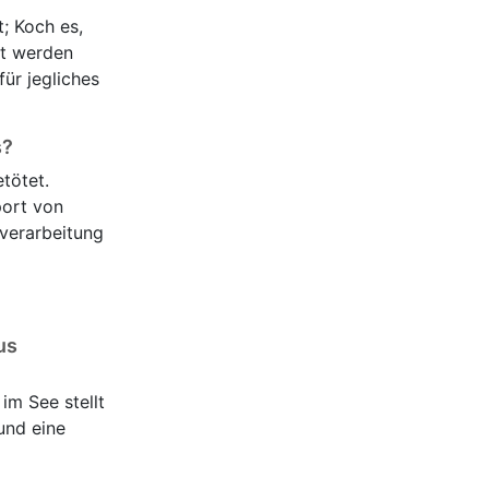
; Koch es,
rt werden
ür jegliches
s?
tötet.
port von
rverarbeitung
us
im See stellt
und eine