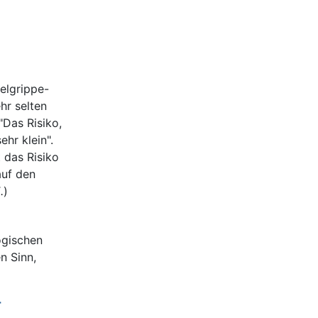
elgrippe-
hr selten
"Das Risiko,
ehr klein".
 das Risiko
auf den
.
)
ogischen
n Sinn,
-