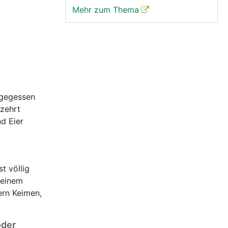
Mehr zum Thema
 gegessen
rzehrt
d Eier
t völlig
 einem
ern Keimen,
oder