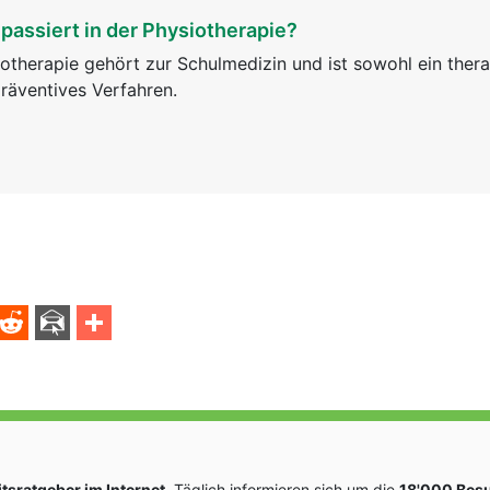
passiert in der Physiotherapie?
otherapie gehört zur Schulmedizin und ist sowohl ein ther
räventives Verfahren.
sratgeber im Internet
. Täglich informieren sich um die
18'000 Bes