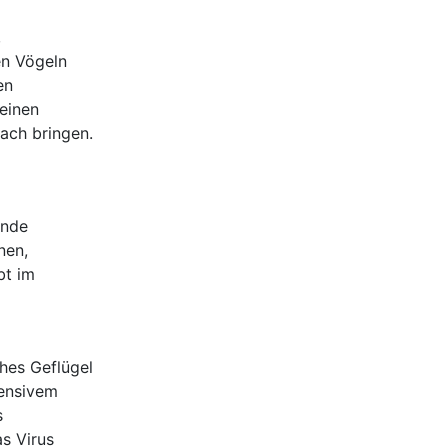
,
en Vögeln
en
einen
ach bringen.
ände
nen,
bt im
hes Geflügel
tensivem
s
s Virus