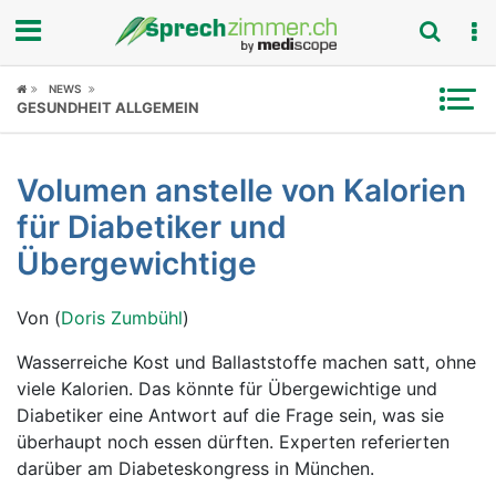
Fokus
NEWS
GESUNDHEIT ALLGEMEIN
Krankheitsbilder
Volumen anstelle von Kalorien
Symptome
für Diabetiker und
Untersuchungen
Übergewichtige
News
Von (
Doris Zumbühl
)
Ratgeber
Wasserreiche Kost und Ballaststoffe machen satt, ohne
viele Kalorien. Das könnte für Übergewichtige und
Rubriken
Diabetiker eine Antwort auf die Frage sein, was sie
überhaupt noch essen dürften. Experten referierten
darüber am Diabeteskongress in München.