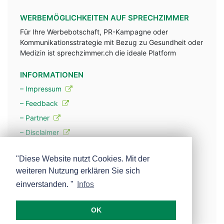
WERBEMÖGLICHKEITEN AUF SPRECHZIMMER
Für Ihre Werbebotschaft, PR-Kampagne oder
Kommunikationsstrategie mit Bezug zu Gesundheit oder
Medizin ist sprechzimmer.ch die ideale Platform
INFORMATIONEN
– Impressum
– Feedback
– Partner
– Disclaimer
– Datenschutzerklärung / Privacy Policy
"Diese Website nutzt Cookies. Mit der
weiteren Nutzung erklären Sie sich
– Werbung
einverstanden. "
Infos
– Mehr über unsere Experten
OK