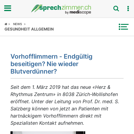
Fokus
NEWS
GESUNDHEIT ALLGEMEIN
Krankheitsbilder
Symptome
Vorhofflimmern - Endgültig
beseitigen? Nie wieder
Untersuchungen
Blutverdünner?
News
Seit dem 1. März 2019 hat das neue «Herz &
Rhythmus Zentrum» in 8038 Zürich-Wollishofen
Ratgeber
eröffnet. Unter der Leitung von Prof. Dr. med. S.
Salzberg können von jetzt an Patienten mit
Rubriken
hartnäckigem Vorhofflimmern direkt mit
Spezialisten Kontakt aufnehmen.