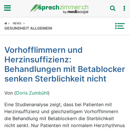
Fokus
NEWS
GESUNDHEIT ALLGEMEIN
Krankheitsbilder
Vorhofflimmern und
Symptome
Herzinsuffizienz:
Untersuchungen
Behandlungen mit Betablocker
senken Sterblichkeit nicht
News
Von (
Doris Zumbühl
)
Ratgeber
Eine Studienanalyse zeigt, dass bei Patienten mit
Rubriken
Herzinsuffizienz und gleichzeitigem Vorhofflimmern
die Behandlung mit Betablockern die Sterblichkeit
nicht senkt. Nur Patienten mit normalem Herzrhythmus