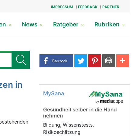
IMPRESSUM
FEEDBACK
PARTNER
gen
News
Ratgeber
Rubriken
Share buttons
Facebook
en in
MySana
Gesundheit selber in die Hand
nehmen
 bestehenden
Bildung, Wissenstests,
Risikoschätzung