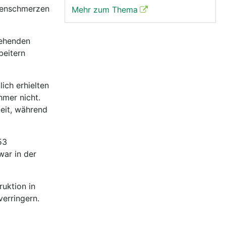
kenschmerzen
Mehr zum Thema
tehenden
beitern
ich erhielten
hmer nicht.
eit, während
53
ar in der
ruktion in
erringern.