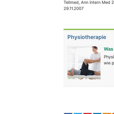
Tellmed, Ann Intern Med 
29.11.2007
Physiotherapie
Was 
Physi
wie p