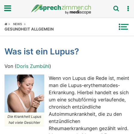
Fokus
NEWS
GESUNDHEIT ALLGEMEIN
Krankheitsbilder
Was ist ein Lupus?
Symptome
Von (
Doris Zumbühl
)
Untersuchungen
Wenn von Lupus die Rede ist, meint
News
man die Lupus-erythematodes-
Erkrankung. Hierbei handelt es sich
Ratgeber
um eine schubförmig verlaufende,
chronisch entzündliche
Rubriken
Autoimmunkrankheit, die zu den
Die Krankheit Lupus
entzündlichen
hat viele Gesichter
Rheumaerkrankungen gezählt wird.