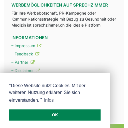
WERBEMÖGLICHKEITEN AUF SPRECHZIMMER
Für Ihre Werbebotschaft, PR-Kampagne oder
Kommunikationsstrategie mit Bezug zu Gesundheit oder
Medizin ist sprechzimmer.ch die ideale Platform
INFORMATIONEN
– Impressum
– Feedback
– Partner
– Disclaimer
– Datenschutzerklärung / Privacy Policy
"Diese Website nutzt Cookies. Mit der
weiteren Nutzung erklären Sie sich
– Werbung
einverstanden. "
Infos
– Mehr über unsere Experten
OK
MEDISCOPE AG E-MAIL:
INFO@MEDISCOPE.CH