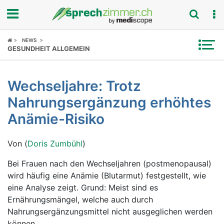
Fokus
NEWS
GESUNDHEIT ALLGEMEIN
Krankheitsbilder
Wechseljahre: Trotz
Symptome
Nahrungsergänzung erhöhtes
Untersuchungen
Anämie-Risiko
News
Von (
Doris Zumbühl
)
Ratgeber
Bei Frauen nach den Wechseljahren (postmenopausal)
wird häufig eine Anämie (Blutarmut) festgestellt, wie
Rubriken
eine Analyse zeigt. Grund: Meist sind es
Ernährungsmängel, welche auch durch
Nahrungsergänzungsmittel nicht ausgeglichen werden
können.