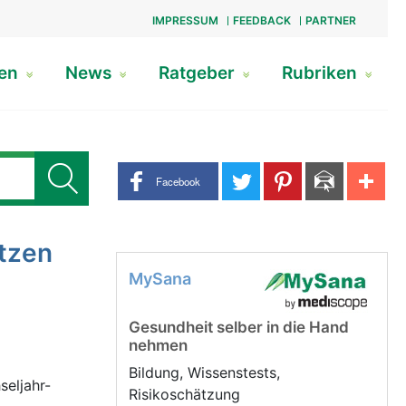
IMPRESSUM
FEEDBACK
PARTNER
gen
News
Ratgeber
Rubriken
Share buttons
Facebook
tzen
MySana
Gesundheit selber in die Hand
nehmen
Bildung, Wissenstests,
seljahr-
Risikoschätzung