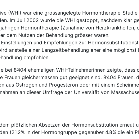
tive (WHI) war eine grossangelegte Hormontherapie-Studie
en. Im Juli 2002 wurde die WHI gestoppt, nachdem klar g
angjährigen Hormontherapie (Zunahme von Herzkrankheiten, 
ber dem Nutzen der Behandlung grösser waren.
e Einstellungen und Empfehlungen zur Hormonsubstitutionst
ird anstelle einer Langzeitbehandlung eher eine möglichst 
ehandlung empfohlen.
e bei 8’404 ehemaligen WHI-Teilnehmerinnen zeigte, dass 
le Frauen gleichermassen gut geeignet sind. 8’404 Frauen, d
ion aus Östrogen und Progesteron oder mit einem Scheinm
nahmen an dieser Umfrage der Universität von Massachuset
h dem plötzlichen Absetzen der Hormonsubstitution erneut u
den (21.2% in der Hormongruppe gegenüber 4.8%,die ein P