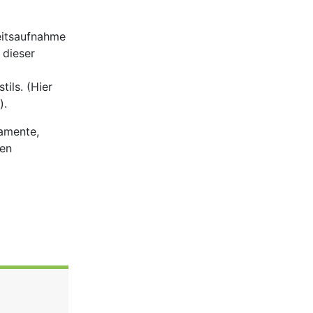
eitsaufnahme
 dieser
ils. (Hier
).
kamente,
nen