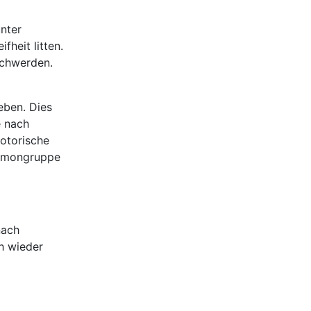
unter
heit litten.
schwerden.
eben. Dies
e nach
motorische
ormongruppe
nach
h wieder