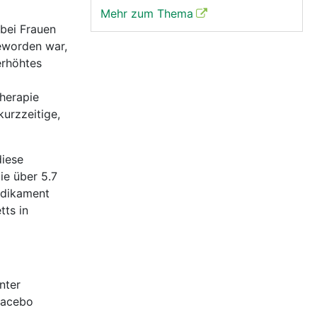
Mehr zum Thema
 bei Frauen
eworden war,
erhöhtes
herapie
kurzzeitige,
diese
ie über 5.7
edikament
ts in
nter
lacebo