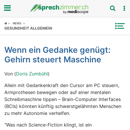
Fokus
NEWS
GESUNDHEIT ALLGEMEIN
Krankheitsbilder
Wenn ein Gedanke genügt:
Symptome
Gehirn steuert Maschine
Untersuchungen
Von (
Doris Zumbühl
)
News
Allein mit Gedankenkraft den Cursor am PC steuern,
Armprothesen bewegen oder auf einer mentalen
Ratgeber
Schreibmaschine tippen – Brain-Computer Interfaces
(BCIs) könnten künftig schwerstgelähmten Menschen
Rubriken
zu mehr Autonomie verhelfen.
"Was nach Science-Fiction klingt, ist ein