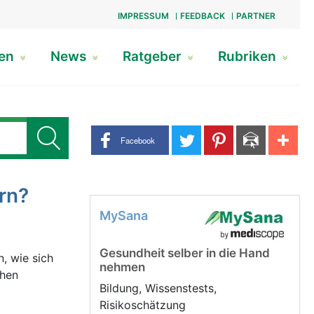
IMPRESSUM
FEEDBACK
PARTNER
gen
News
Ratgeber
Rubriken
Share buttons
Facebook
rn?
MySana
Gesundheit selber in die Hand
, wie sich
nehmen
chen
Bildung, Wissenstests,
Risikoschätzung