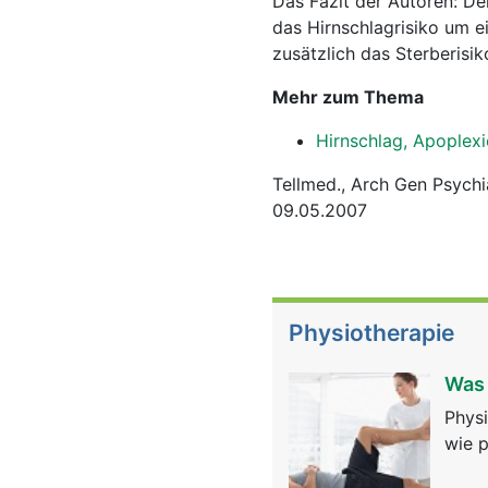
Das Fazit der Autoren: De
das Hirnschlagrisiko um 
zusätzlich das Sterberisik
Mehr zum Thema
Hirnschlag, Apoplexi
Tellmed., Arch Gen Psych
09.05.2007
Physiotherapie
Was 
Physi
wie p