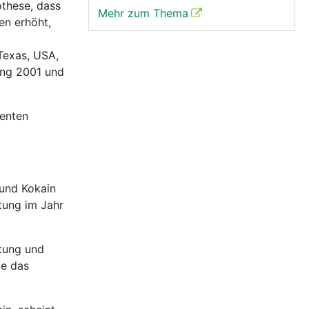
othese, dass
Mehr zum Thema
en erhöht,
 Texas, USA,
ang 2001 und
ienten
und Kokain
tung im Jahr
utung und
te das