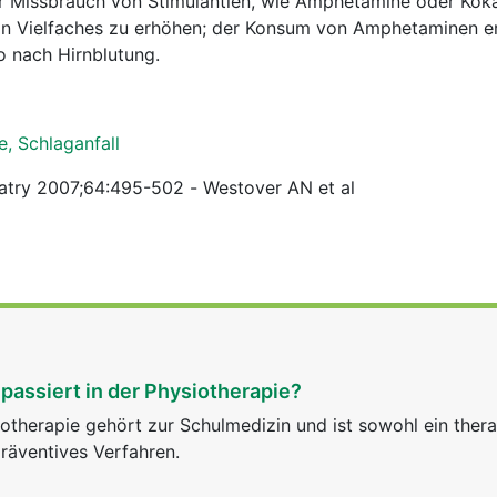
r Missbrauch von Stimulantien, wie Amphetamine oder Koka
ein Vielfaches zu erhöhen; der Konsum von Amphetaminen e
o nach Hirnblutung.
e, Schlaganfall
iatry 2007;64:495-502 - Westover AN et al
passiert in der Physiotherapie?
otherapie gehört zur Schulmedizin und ist sowohl ein ther
räventives Verfahren.