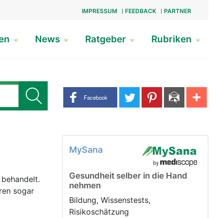
IMPRESSUM
FEEDBACK
PARTNER
gen
News
Ratgeber
Rubriken
Share buttons
Facebook
MySana
Gesundheit selber in die Hand
 behandelt.
nehmen
ren sogar
Bildung, Wissenstests,
Risikoschätzung