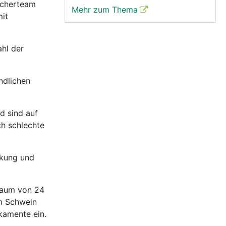
scherteam
Mehr zum Thema
mit
hl der
ndlichen
d sind auf
h schlechte
nkung und
raum von 24
im Schwein
kamente ein.