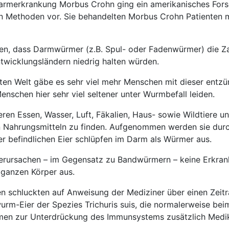
armerkrankung Morbus Crohn ging ein amerikanisches For
en Methoden vor. Sie behandelten Morbus Crohn Patienten 
ben, dass Darmwürmer (z.B. Spul- oder Fadenwürmer) die Za
twicklungsländern niedrig halten würden.
ten Welt gäbe es sehr viel mehr Menschen mit dieser entzü
nschen hier sehr viel seltener unter Wurmbefall leiden.
eren Essen, Wasser, Luft, Fäkalien, Haus- sowie Wildtiere un
 Nahrungsmitteln zu finden. Aufgenommen werden sie durc
er befindlichen Eier schlüpfen im Darm als Würmer aus.
erursachen – im Gegensatz zu Bandwürmern – keine Erkra
m ganzen Körper aus.
n schluckten auf Anweisung der Mediziner über einen Zeit
rm-Eier der Spezies Trichuris suis, die normalerweise be
ahmen zur Unterdrückung des Immunsystems zusätzlich Medi