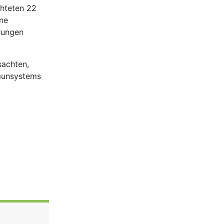
chteten 22
ine
rungen
sachten,
munsystems