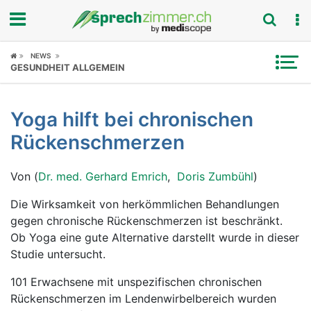
Fokus
NEWS
GESUNDHEIT ALLGEMEIN
Krankheitsbilder
Yoga hilft bei chronischen
Symptome
Rückenschmerzen
Untersuchungen
Von (
Dr. med. Gerhard Emrich
,
Doris Zumbühl
)
News
Die Wirksamkeit von herkömmlichen Behandlungen
gegen chronische Rückenschmerzen ist beschränkt.
Ratgeber
Ob Yoga eine gute Alternative darstellt wurde in dieser
Studie untersucht.
Rubriken
101 Erwachsene mit unspezifischen chronischen
Rückenschmerzen im Lendenwirbelbereich wurden