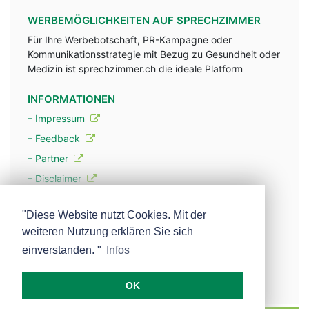
WERBEMÖGLICHKEITEN AUF SPRECHZIMMER
Für Ihre Werbebotschaft, PR-Kampagne oder
Kommunikationsstrategie mit Bezug zu Gesundheit oder
Medizin ist sprechzimmer.ch die ideale Platform
INFORMATIONEN
– Impressum
– Feedback
– Partner
– Disclaimer
– Datenschutzerklärung / Privacy Policy
"Diese Website nutzt Cookies. Mit der
weiteren Nutzung erklären Sie sich
– Werbung
einverstanden. "
Infos
– Mehr über unsere Experten
OK