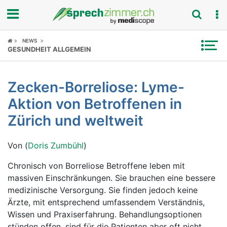
Fokus
NEWS
GESUNDHEIT ALLGEMEIN
Krankheitsbilder
Zecken-Borreliose: Lyme-
Symptome
Aktion von Betroffenen in
Untersuchungen
Zürich und weltweit
News
Von (
Doris Zumbühl
)
Ratgeber
Chronisch von Borreliose Betroffene leben mit
massiven Einschränkungen. Sie brauchen eine bessere
Rubriken
medizinische Versorgung. Sie finden jedoch keine
Ärzte, mit entsprechend umfassendem Verständnis,
Wissen und Praxiserfahrung. Behandlungsoptionen
stünden offen, sind für die Patienten aber oft nicht