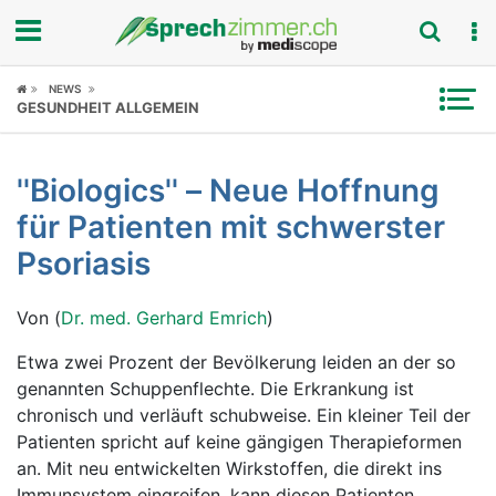
Fokus
NEWS
GESUNDHEIT ALLGEMEIN
Krankheitsbilder
''Biologics'' – Neue Hoffnung
Symptome
für Patienten mit schwerster
Untersuchungen
Psoriasis
News
Von (
Dr. med. Gerhard Emrich
)
Ratgeber
Etwa zwei Prozent der Bevölkerung leiden an der so
genannten Schuppenflechte. Die Erkrankung ist
Rubriken
chronisch und verläuft schubweise. Ein kleiner Teil der
Patienten spricht auf keine gängigen Therapieformen
an. Mit neu entwickelten Wirkstoffen, die direkt ins
Immunsystem eingreifen, kann diesen Patienten