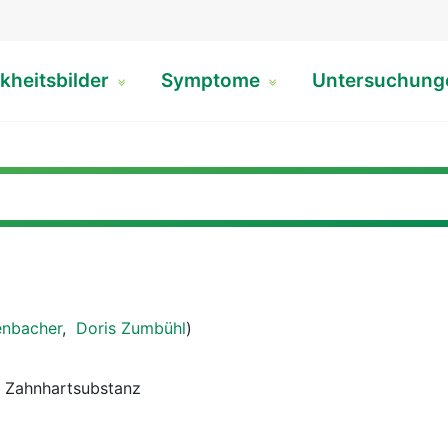
kheitsbilder
Symptome
Untersuchun
enbacher
,
Doris Zumbühl
)
 Zahnhartsubstanz