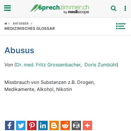
Fokus
RATGEBER
MEDIZINISCHES GLOSSAR
Krankheitsbilder
Abusus
Symptome
Von (
Dr. med. Fritz Grossenbacher
,
Doris Zumbühl
)
Untersuchungen
News
Missbrauch von Substanzen z.B. Drogen,
Medikamente, Alkohol, Nikotin
Ratgeber
Rubriken