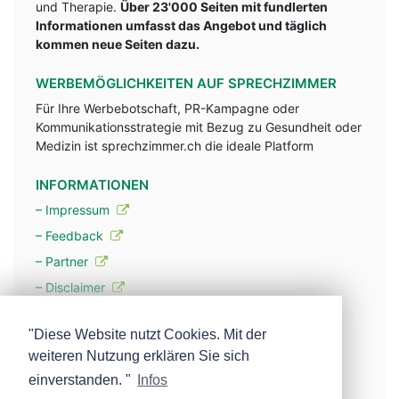
und Therapie.
Über 23'000 Seiten mit fundlerten
Informationen umfasst das Angebot und täglich
kommen neue Seiten dazu.
WERBEMÖGLICHKEITEN AUF SPRECHZIMMER
Für Ihre Werbebotschaft, PR-Kampagne oder
Kommunikationsstrategie mit Bezug zu Gesundheit oder
Medizin ist sprechzimmer.ch die ideale Platform
INFORMATIONEN
– Impressum
– Feedback
– Partner
– Disclaimer
– Datenschutzerklärung / Privacy Policy
"Diese Website nutzt Cookies. Mit der
weiteren Nutzung erklären Sie sich
– Werbung
einverstanden. "
Infos
– Mehr über unsere Experten