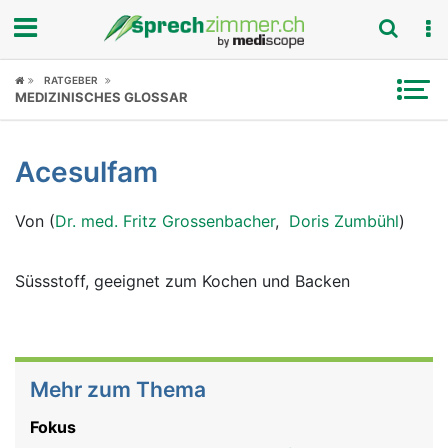
Fokus
RATGEBER
MEDIZINISCHES GLOSSAR
Krankheitsbilder
Acesulfam
Symptome
Von (
Dr. med. Fritz Grossenbacher
,
Doris Zumbühl
)
Untersuchungen
News
Süssstoff, geeignet zum Kochen und Backen
Ratgeber
Rubriken
Mehr zum Thema
Fokus