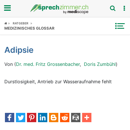
Fokus
RATGEBER
MEDIZINISCHES GLOSSAR
Krankheitsbilder
Adipsie
Symptome
Von (
Dr. med. Fritz Grossenbacher
,
Doris Zumbühl
)
Untersuchungen
News
Durstlosigkeit, Antrieb zur Wasseraufnahme fehlt
Ratgeber
Rubriken