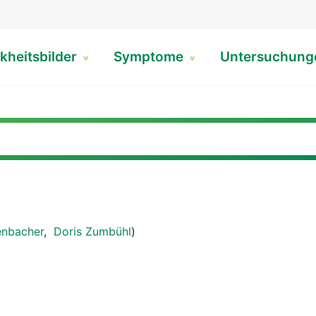
kheitsbilder
Symptome
Untersuchun
enbacher
,
Doris Zumbühl
)