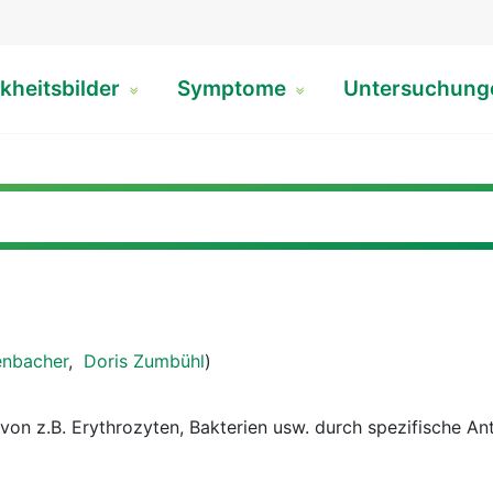
kheitsbilder
Symptome
Untersuchun
enbacher
,
Doris Zumbühl
)
on z.B. Erythrozyten, Bakterien usw. durch spezifische An