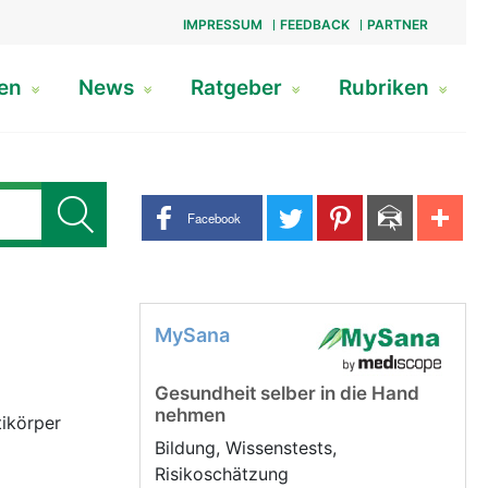
IMPRESSUM
FEEDBACK
PARTNER
gen
News
Ratgeber
Rubriken
Share buttons
Facebook
MySana
Gesundheit selber in die Hand
nehmen
tikörper
Bildung, Wissenstests,
Risikoschätzung