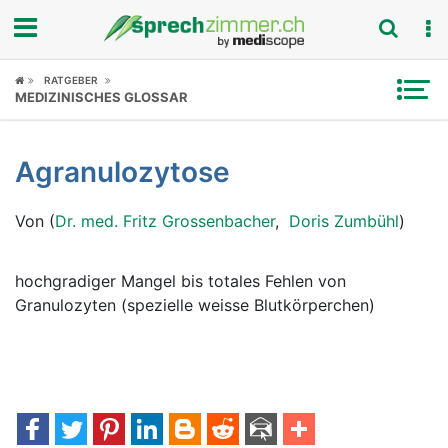
Fokus
RATGEBER
MEDIZINISCHES GLOSSAR
Krankheitsbilder
Agranulozytose
Symptome
Von (
Dr. med. Fritz Grossenbacher
,
Doris Zumbühl
)
Untersuchungen
News
hochgradiger Mangel bis totales Fehlen von
Granulozyten (spezielle weisse Blutkörperchen)
Ratgeber
Rubriken