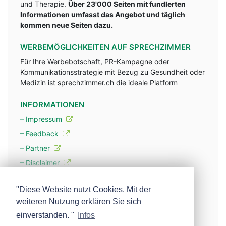
und Therapie.
Über 23'000 Seiten mit fundlerten
Informationen umfasst das Angebot und täglich
kommen neue Seiten dazu.
WERBEMÖGLICHKEITEN AUF SPRECHZIMMER
Für Ihre Werbebotschaft, PR-Kampagne oder
Kommunikationsstrategie mit Bezug zu Gesundheit oder
Medizin ist sprechzimmer.ch die ideale Platform
INFORMATIONEN
– Impressum
– Feedback
– Partner
– Disclaimer
– Datenschutzerklärung / Privacy Policy
"Diese Website nutzt Cookies. Mit der
weiteren Nutzung erklären Sie sich
– Werbung
einverstanden. "
Infos
– Mehr über unsere Experten