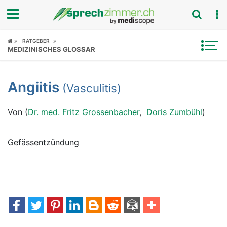
Fokus
RATGEBER
MEDIZINISCHES GLOSSAR
Krankheitsbilder
Angiitis
(Vasculitis)
Symptome
Von (
Dr. med. Fritz Grossenbacher
,
Doris Zumbühl
)
Untersuchungen
News
Gefässentzündung
Ratgeber
Rubriken