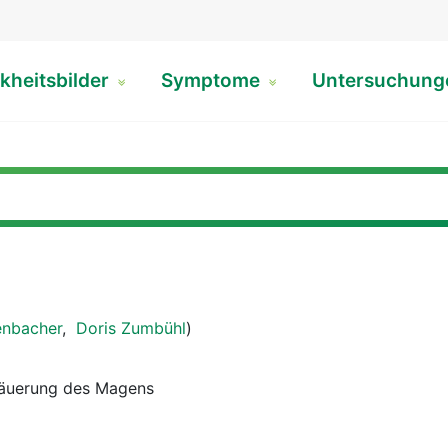
kheitsbilder
Symptome
Untersuchun
enbacher
,
Doris Zumbühl
)
säuerung des Magens