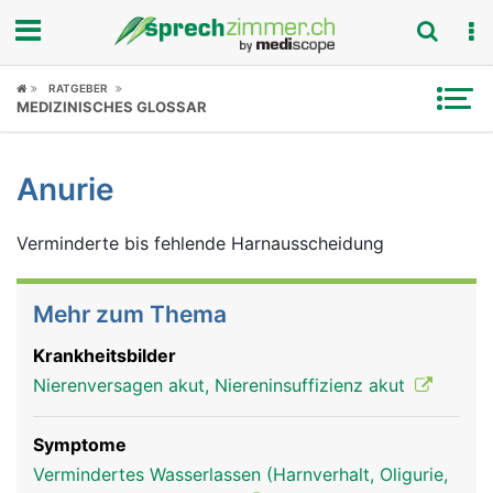
Fokus
RATGEBER
MEDIZINISCHES GLOSSAR
Krankheitsbilder
Anurie
Symptome
Verminderte bis fehlende Harnausscheidung
Untersuchungen
News
Mehr zum Thema
Ratgeber
Krankheitsbilder
Nierenversagen akut, Niereninsuffizienz akut
Rubriken
Symptome
Vermindertes Wasserlassen (Harnverhalt, Oligurie,