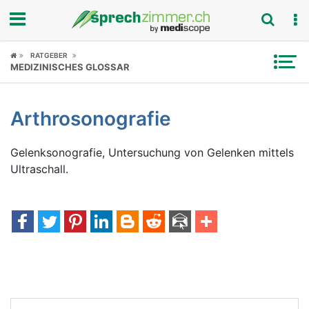
Fokus
RATGEBER
MEDIZINISCHES GLOSSAR
Krankheitsbilder
Arthrosonografie
Symptome
Gelenksonografie, Untersuchung von Gelenken mittels
Untersuchungen
Ultraschall.
News
Ratgeber
Rubriken