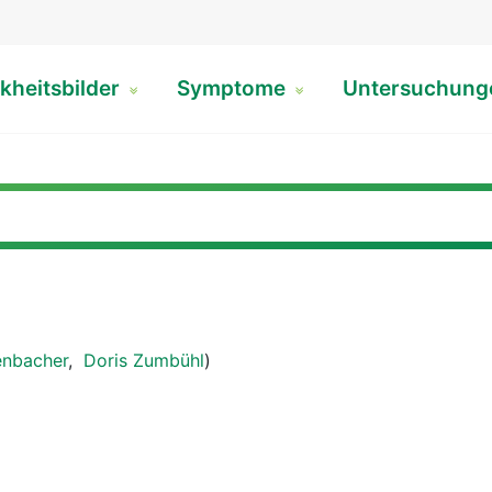
kheitsbilder
Symptome
Untersuchun
enbacher
,
Doris Zumbühl
)