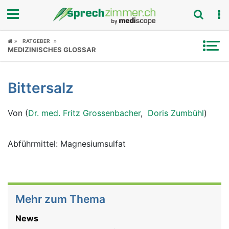
Fokus
RATGEBER
MEDIZINISCHES GLOSSAR
Krankheitsbilder
Bittersalz
Symptome
Von (
Dr. med. Fritz Grossenbacher
,
Doris Zumbühl
)
Untersuchungen
News
Abführmittel: Magnesiumsulfat
Ratgeber
Rubriken
Mehr zum Thema
News